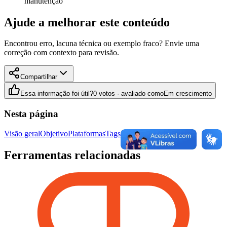
manutenção
Ajude a melhorar este conteúdo
Encontrou erro, lacuna técnica ou exemplo fraco? Envie uma
correção com contexto para revisão.
Compartilhar
Essa informação foi útil?
0 votos · avaliado como
Em crescimento
Nesta página
Visão geral
Objetivo
Plataformas
Tags
Uso estratégico
Ferramentas relacionadas