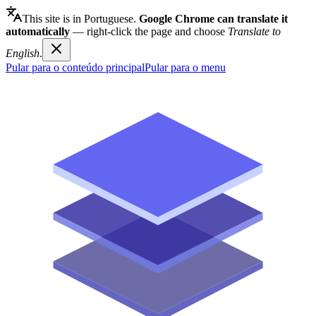
This site is in Portuguese.
Google Chrome can translate it
automatically
— right-click the page and choose
Translate to
English
.
Pular para o conteúdo principal
Pular para o menu