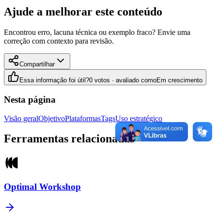
Ajude a melhorar este conteúdo
Encontrou erro, lacuna técnica ou exemplo fraco? Envie uma
correção com contexto para revisão.
Compartilhar
Essa informação foi útil?
0 votos · avaliado como
Em crescimento
Nesta página
Visão geral
Objetivo
Plataformas
Tags
Uso estratégico
Ferramentas relacionadas
Optimal Workshop