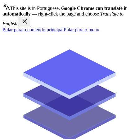
This site is in Portuguese.
Google Chrome can translate it
automatically
— right-click the page and choose
Translate to
English
.
Pular para o conteúdo principal
Pular para o menu