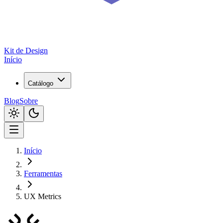
Kit de
Design
Início
Catálogo
Blog
Sobre
Início
Ferramentas
UX Metrics