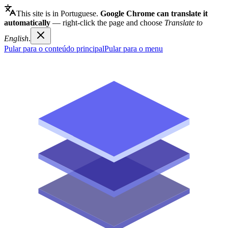
This site is in Portuguese.
Google Chrome can translate it
automatically
— right-click the page and choose
Translate to
English
.
Pular para o conteúdo principal
Pular para o menu