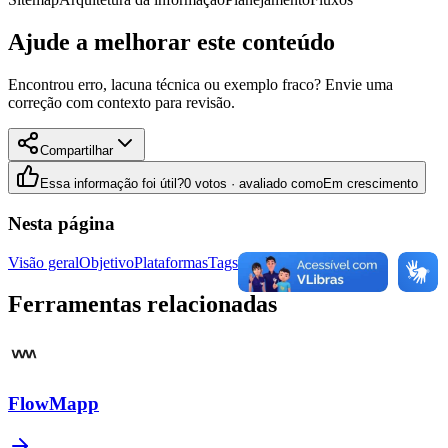
Ajude a melhorar este conteúdo
Encontrou erro, lacuna técnica ou exemplo fraco? Envie uma
correção com contexto para revisão.
Compartilhar
Essa informação foi útil?
0 votos · avaliado como
Em crescimento
Nesta página
Visão geral
Objetivo
Plataformas
Tags
Uso estratégico
Ferramentas relacionadas
FlowMapp