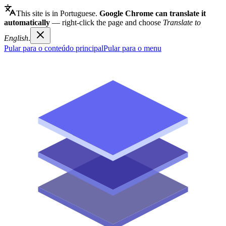
This site is in Portuguese.
Google Chrome can translate it
automatically
— right-click the page and choose
Translate to
English
.
Pular para o conteúdo principal
Pular para o menu