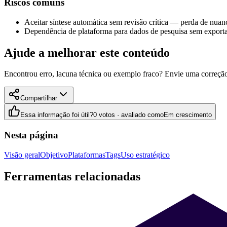
Riscos comuns
Aceitar síntese automática sem revisão crítica — perda de nuanc
Dependência de plataforma para dados de pesquisa sem exporta
Ajude a melhorar este conteúdo
Encontrou erro, lacuna técnica ou exemplo fraco? Envie uma correção
Compartilhar
Essa informação foi útil?
0 votos · avaliado como
Em crescimento
Nesta página
Visão geral
Objetivo
Plataformas
Tags
Uso estratégico
Ferramentas relacionadas