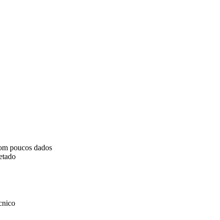
com poucos dados
etado
cnico