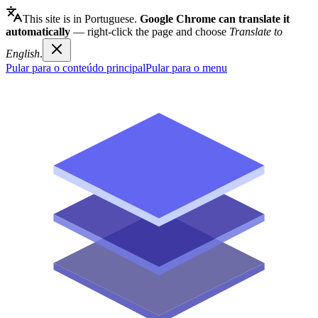
This site is in Portuguese.
Google Chrome can translate it
automatically
— right-click the page and choose
Translate to
English
.
Pular para o conteúdo principal
Pular para o menu