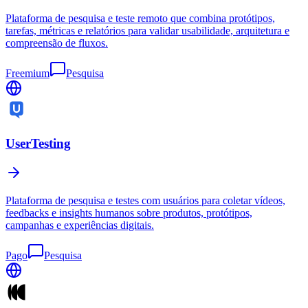
Plataforma de pesquisa e teste remoto que combina protótipos,
tarefas, métricas e relatórios para validar usabilidade, arquitetura e
compreensão de fluxos.
Freemium
Pesquisa
UserTesting
Plataforma de pesquisa e testes com usuários para coletar vídeos,
feedbacks e insights humanos sobre produtos, protótipos,
campanhas e experiências digitais.
Pago
Pesquisa