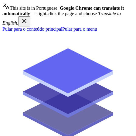
This site is in Portuguese.
Google Chrome can translate it
automatically
— right-click the page and choose
Translate to
English
.
Pular para o conteúdo principal
Pular para o menu