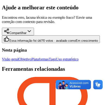
Ajude a melhorar este conteúdo
Encontrou erro, lacuna técnica ou exemplo fraco? Envie uma
correção com contexto para revisão.
Compartilhar
Essa informação foi útil?
0 votos · avaliado como
Em crescimento
Nesta página
Visão geral
Objetivo
Plataformas
Tags
Uso estratégico
Ferramentas relacionadas