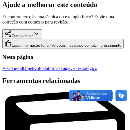
Ajude a melhorar este conteúdo
Encontrou erro, lacuna técnica ou exemplo fraco? Envie uma
correção com contexto para revisão.
Compartilhar
Essa informação foi útil?
0 votos · avaliado como
Em crescimento
Nesta página
Visão geral
Objetivo
Plataformas
Tags
Uso estratégico
Ferramentas relacionadas