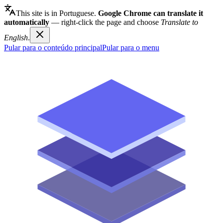
This site is in Portuguese.
Google Chrome can translate it
automatically
— right-click the page and choose
Translate to
English
.
Pular para o conteúdo principal
Pular para o menu