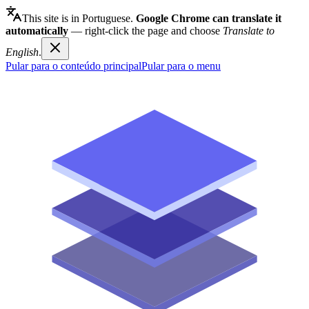
This site is in Portuguese.
Google Chrome can translate it
automatically
— right-click the page and choose
Translate to
English
.
Pular para o conteúdo principal
Pular para o menu