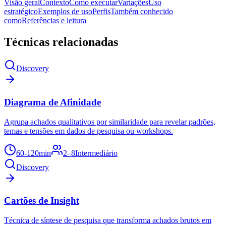
Visão geral
Contexto
Como executar
Variações
Uso
estratégico
Exemplos de uso
Perfis
Também conhecido
como
Referências e leitura
Técnicas relacionadas
Discovery
Diagrama de Afinidade
Agrupa achados qualitativos por similaridade para revelar padrões,
temas e tensões em dados de pesquisa ou workshops.
60-120min
2–8
Intermediário
Discovery
Cartões de Insight
Técnica de síntese de pesquisa que transforma achados brutos em