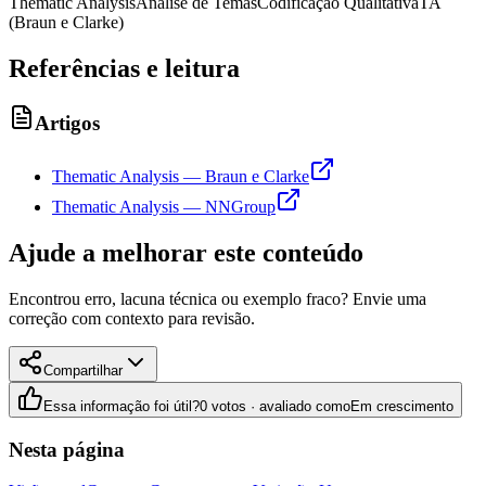
Thematic Analysis
Análise de Temas
Codificação Qualitativa
TA
(Braun e Clarke)
Referências e leitura
Artigos
Thematic Analysis — Braun e Clarke
Thematic Analysis — NNGroup
Ajude a melhorar este conteúdo
Encontrou erro, lacuna técnica ou exemplo fraco? Envie uma
correção com contexto para revisão.
Compartilhar
Essa informação foi útil?
0 votos · avaliado como
Em crescimento
Nesta página