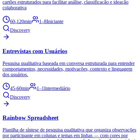
cartões estruturados para facilitar análise, classificação e ideação
colaborativa
60-120min
1–8
Iniciante
Discovery
Entrevistas com Usuários
Pesquisa qualitativa baseada em conversa estruturada para entender
comportamentos, necessidades, motivações, contexto e linguagem
dos usuários.
45-60min
1–1
Intermediário
Discovery
Rainbow Spreadsheet
Planilha de síntese de pesquisa qualitativa que organiza observações
por participante em colunas e temas em linhas — com cores por