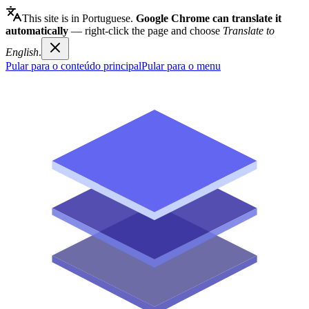
This site is in Portuguese.
Google Chrome can translate it
automatically
— right-click the page and choose
Translate to
English
.
Pular para o conteúdo principal
Pular para o menu