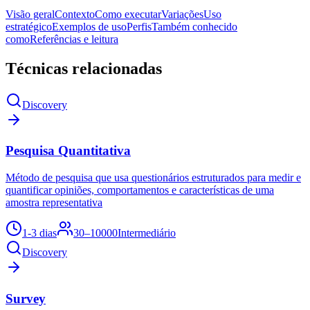
Visão geral
Contexto
Como executar
Variações
Uso
estratégico
Exemplos de uso
Perfis
Também conhecido
como
Referências e leitura
Técnicas relacionadas
Discovery
Pesquisa Quantitativa
Método de pesquisa que usa questionários estruturados para medir e
quantificar opiniões, comportamentos e características de uma
amostra representativa
1-3 dias
30–10000
Intermediário
Discovery
Survey