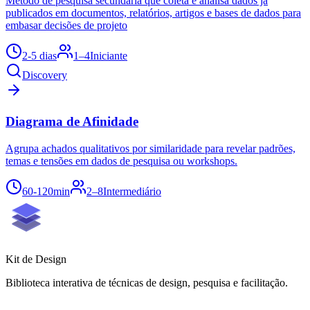
Método de pesquisa secundária que coleta e analisa dados já
publicados em documentos, relatórios, artigos e bases de dados para
embasar decisões de projeto
2-5 dias
1–4
Iniciante
Discovery
Diagrama de Afinidade
Agrupa achados qualitativos por similaridade para revelar padrões,
temas e tensões em dados de pesquisa ou workshops.
60-120min
2–8
Intermediário
Kit de
Design
Biblioteca interativa de técnicas de design, pesquisa e facilitação.