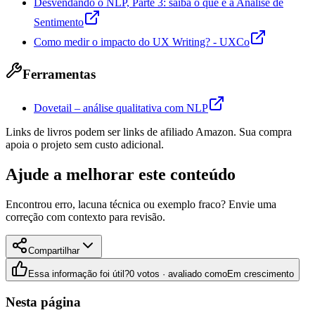
Desvendando o NLP, Parte 3: saiba o que e a Analise de
Sentimento
Como medir o impacto do UX Writing? - UXCo
Ferramentas
Dovetail – análise qualitativa com NLP
Links de livros podem ser links de afiliado Amazon. Sua compra
apoia o projeto sem custo adicional.
Ajude a melhorar este conteúdo
Encontrou erro, lacuna técnica ou exemplo fraco? Envie uma
correção com contexto para revisão.
Compartilhar
Essa informação foi útil?
0 votos · avaliado como
Em crescimento
Nesta página