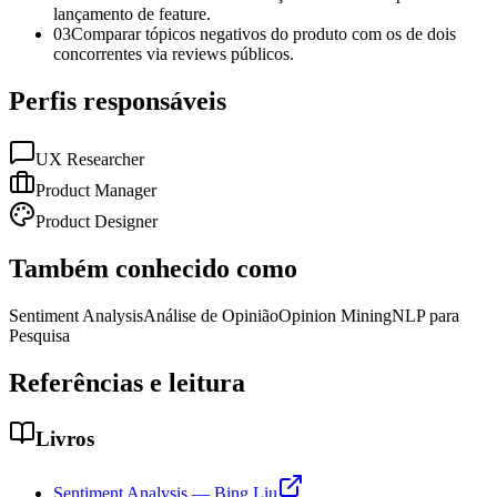
lançamento de feature.
03
Comparar tópicos negativos do produto com os de dois
concorrentes via reviews públicos.
Perfis responsáveis
UX Researcher
Product Manager
Product Designer
Também conhecido como
Sentiment Analysis
Análise de Opinião
Opinion Mining
NLP para
Pesquisa
Referências e leitura
Livros
Sentiment Analysis — Bing Liu