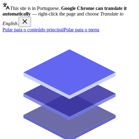
This site is in Portuguese.
Google Chrome can translate it
automatically
— right-click the page and choose
Translate to
English
.
Pular para o conteúdo principal
Pular para o menu