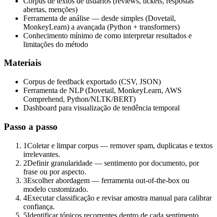
Corpus de textos de usuários (reviews, tickets, respostas
abertas, menções)
Ferramenta de análise — desde simples (Dovetail,
MonkeyLearn) a avançada (Python + transformers)
Conhecimento mínimo de como interpretar resultados e
limitações do método
Materiais
Corpus de feedback exportado (CSV, JSON)
Ferramenta de NLP (Dovetail, MonkeyLearn, AWS
Comprehend, Python/NLTK/BERT)
Dashboard para visualização de tendência temporal
Passo a passo
1
Coletar e limpar corpus — remover spam, duplicatas e textos
irrelevantes.
2
Definir granularidade — sentimento por documento, por
frase ou por aspecto.
3
Escolher abordagem — ferramenta out-of-the-box ou
modelo customizado.
4
Executar classificação e revisar amostra manual para calibrar
confiança.
5
Identificar tópicos recorrentes dentro de cada sentimento.