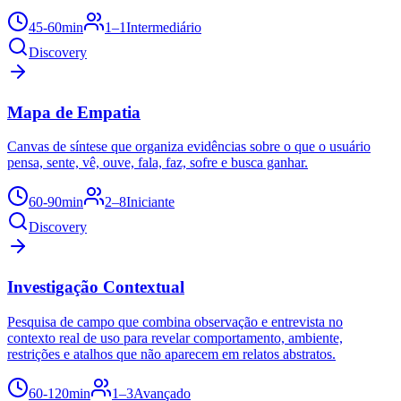
45-60min
1–1
Intermediário
Discovery
Mapa de Empatia
Canvas de síntese que organiza evidências sobre o que o usuário
pensa, sente, vê, ouve, fala, faz, sofre e busca ganhar.
60-90min
2–8
Iniciante
Discovery
Investigação Contextual
Pesquisa de campo que combina observação e entrevista no
contexto real de uso para revelar comportamento, ambiente,
restrições e atalhos que não aparecem em relatos abstratos.
60-120min
1–3
Avançado