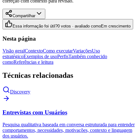
correção com contexto para revisão.
Compartilhar
Essa informação foi útil?
0 votos · avaliado como
Em crescimento
Nesta página
Visão geral
Contexto
Como executar
Variações
Uso
estratégico
Exemplos de uso
Perfis
Também conhecido
como
Referências e leitura
Técnicas relacionadas
Discovery
Entrevistas com Usuários
Pesquisa qualitativa baseada em conversa estruturada para entender
comportamentos, necessidades, motivações, contexto e linguagem
dos usuários.