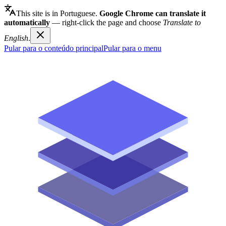
This site is in Portuguese.
Google Chrome can translate it
automatically
— right-click the page and choose
Translate to
English
.
Pular para o conteúdo principal
Pular para o menu