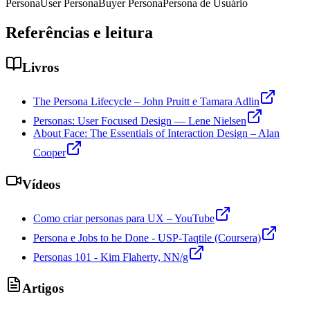
Persona
User Persona
Buyer Persona
Persona de Usuário
Referências e leitura
Livros
The Persona Lifecycle – John Pruitt e Tamara Adlin
Personas: User Focused Design — Lene Nielsen
About Face: The Essentials of Interaction Design – Alan
Cooper
Vídeos
Como criar personas para UX – YouTube
Persona e Jobs to be Done - USP-Taqtile (Coursera)
Personas 101 - Kim Flaherty, NN/g
Artigos