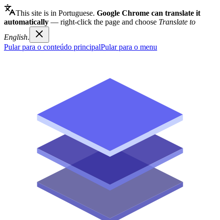
This site is in Portuguese.
Google Chrome can translate it
automatically
— right-click the page and choose
Translate to
English
.
Pular para o conteúdo principal
Pular para o menu