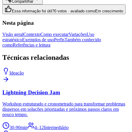
Compartilhar
Essa informação foi útil?
0 votos · avaliado como
Em crescimento
Nesta página
Visão geral
Contexto
Como executar
Variações
Uso
estratégico
Exemplos de uso
Perfis
Também conhecido
como
Referências e leitura
Técnicas relacionadas
Ideação
Lightning Decision Jam
Workshop estruturado e cronometrado para transformar problemas
dispersos em soluções priorizadas e próximos passos claros em
pouco tempo.
30-90min
4–12
Intermediário