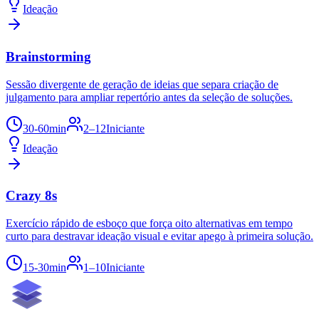
Ideação
Brainstorming
Sessão divergente de geração de ideias que separa criação de
julgamento para ampliar repertório antes da seleção de soluções.
30-60min
2–12
Iniciante
Ideação
Crazy 8s
Exercício rápido de esboço que força oito alternativas em tempo
curto para destravar ideação visual e evitar apego à primeira solução.
15-30min
1–10
Iniciante