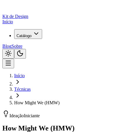
Kit de
Design
Início
Catálogo
Blog
Sobre
Início
Técnicas
How Might We (HMW)
Ideação
Iniciante
How Might We (HMW)