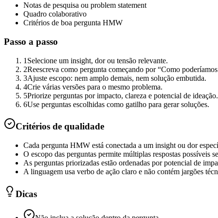
Notas de pesquisa ou problem statement
Quadro colaborativo
Critérios de boa pergunta HMW
Passo a passo
1
Selecione um insight, dor ou tensão relevante.
2
Reescreva como pergunta começando por “Como poderíamos.
3
Ajuste escopo: nem amplo demais, nem solução embutida.
4
Crie várias versões para o mesmo problema.
5
Priorize perguntas por impacto, clareza e potencial de ideação.
6
Use perguntas escolhidas como gatilho para gerar soluções.
Critérios de qualidade
Cada pergunta HMW está conectada a um insight ou dor específ
O escopo das perguntas permite múltiplas respostas possíveis 
As perguntas priorizadas estão ordenadas por potencial de impac
A linguagem usa verbo de ação claro e não contém jargões técn
Dicas
Não inclua a solução dentro da pergunta.