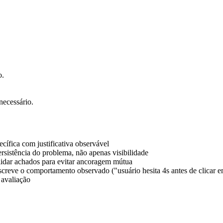
o.
necessário.
cífica com justificativa observável
rsistência do problema, não apenas visibilidade
lidar achados para evitar ancoragem mútua
reve o comportamento observado ("usuário hesita 4s antes de clicar em 
 avaliação