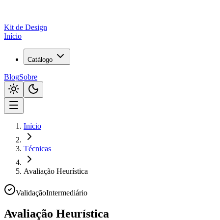
Kit de
Design
Início
Catálogo
Blog
Sobre
Início
Técnicas
Avaliação Heurística
Validação
Intermediário
Avaliação Heurística