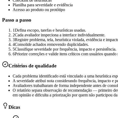
Checklist de heurísticas
Planilha para severidade e evidência
Acesso ao produto ou protótipo
Passo a passo
1
Defina escopo, tarefas e heurísticas usadas.
2
Cada avaliador inspeciona a interface individualmente.
3
Registre problema, tela, heurística violada, evidência e impact
4
Consolide achados removendo duplicidades.
5
Classifique severidade por frequência, impacto e persistência.
6
Priorize correções e valide itens críticos com usuários quando 
Critérios de qualidade
Cada problema identificado está vinculado a uma heurística espe
A severidade atribui nota considerando frequência, impacto e pe
Avaliadores trabalharam de forma independente antes de conso
O relatório separa observação de recomendação — primeiro desc
em opinião e dificulta a priorização por quem não participou da
Dicas