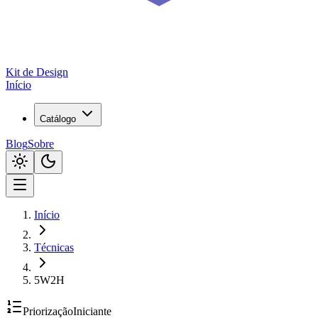
Kit de
Design
Início
Catálogo
Blog
Sobre
Início
Técnicas
5W2H
Priorização
Iniciante