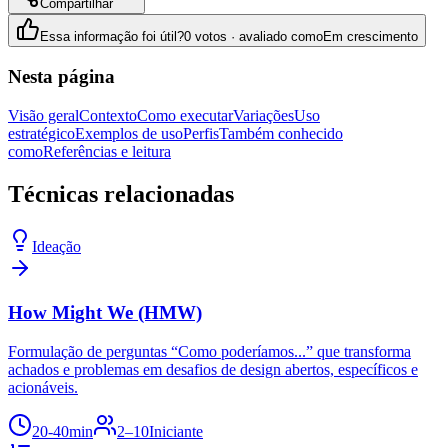
Compartilhar
Essa informação foi útil?
0 votos · avaliado como
Em crescimento
Nesta página
Visão geral
Contexto
Como executar
Variações
Uso
estratégico
Exemplos de uso
Perfis
Também conhecido
como
Referências e leitura
Técnicas relacionadas
Ideação
How Might We (HMW)
Formulação de perguntas “Como poderíamos...” que transforma
achados e problemas em desafios de design abertos, específicos e
acionáveis.
20-40min
2–10
Iniciante