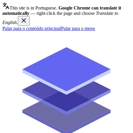
This site is in Portuguese.
Google Chrome can translate it
automatically
— right-click the page and choose
Translate to
English
.
Pular para o conteúdo principal
Pular para o menu