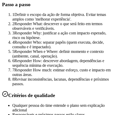
Passo a passo
1
Definir o escopo da ação de forma objetiva. Evitar temas
amplos como 'melhorar experiência'.
2
Responder What: descrever o que será feito em termos
observáveis e verificáveis.
3
Responder Why: justificar a ação com impacto esperado,
risco ou hipótese.
4
Responder Who: separar papéis (quem executa, decide,
consulta e é impactado).
5
Responder When e Where: definir momento e contexto
(ambiente, canal, operação).
6
Responder How: descrever abordagem, dependências e
sequência mínima de execução.
7
Responder How much: estimar esforço, custo e impacto em
outras áreas.
8
Revisar inconsistências, lacunas, dependências e próximos
passos.
Critérios de qualidade
Qualquer pessoa do time entende o plano sem explicação
adicional
Responsáveis e próximos passos estão claros