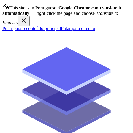
This site is in Portuguese.
Google Chrome can translate it
automatically
— right-click the page and choose
Translate to
English
.
Pular para o conteúdo principal
Pular para o menu