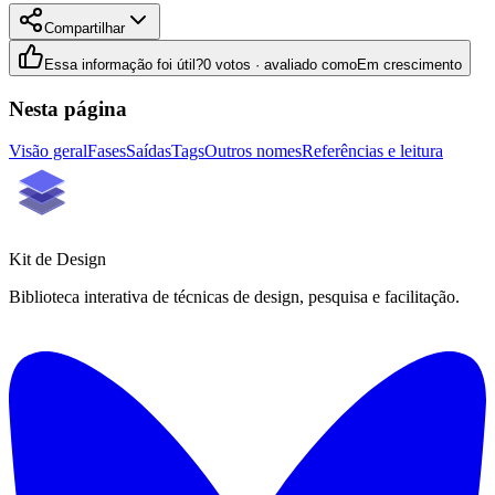
Compartilhar
Essa informação foi útil?
0 votos · avaliado como
Em crescimento
Nesta página
Visão geral
Fases
Saídas
Tags
Outros nomes
Referências e leitura
Kit de
Design
Biblioteca interativa de técnicas de design, pesquisa e facilitação.