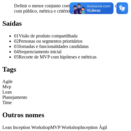
Definir o menor conjunto coerente para testar hipótese central
com público, métrica e critério de sucesso explícitos.
Saídas
01
Visão de produto compartilhada
02
Personas ou segmentos prioritários
03
Jornadas e funcionalidades candidatas
04
Sequenciamento inicial
05
Recorte de MVP com hipóteses e métricas
Tags
Agile
Mvp
Lean
Planejamento
Time
Outros nomes
Lean Inception Workshop
MVP Workshop
Inception Ágil