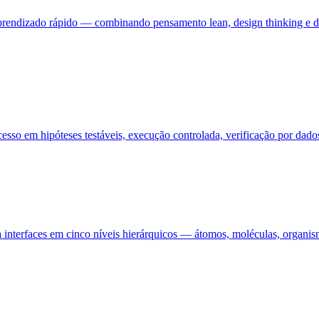
prendizado rápido — combinando pensamento lean, design thinking e de
cesso em hipóteses testáveis, execução controlada, verificação por dad
 interfaces em cinco níveis hierárquicos — átomos, moléculas, organism