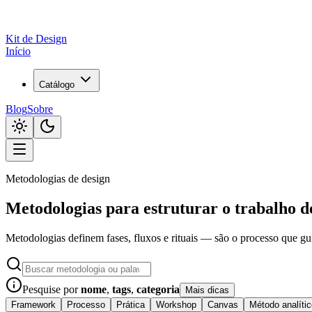
Kit de
Design
Início
Catálogo
Blog
Sobre
Metodologias de design
Metodologias para estruturar o trabalho d
Metodologias definem fases, fluxos e rituais — são o processo que gu
Pesquise por
nome
,
tags
,
categoria
Mais dicas
Framework
Processo
Prática
Workshop
Canvas
Método analític