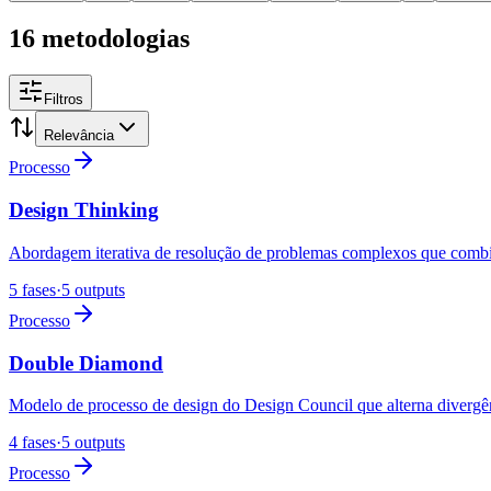
16 metodologias
Filtros
Relevância
Processo
Design Thinking
Abordagem iterativa de resolução de problemas complexos que combina 
5 fases
·
5 outputs
Processo
Double Diamond
Modelo de processo de design do Design Council que alterna divergênci
4 fases
·
5 outputs
Processo