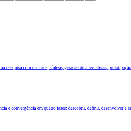
pesquisa com usuários, síntese, geração de alternativas, prototipação 
a e convergência em quatro fases: descobrir, definir, desenvolver e en