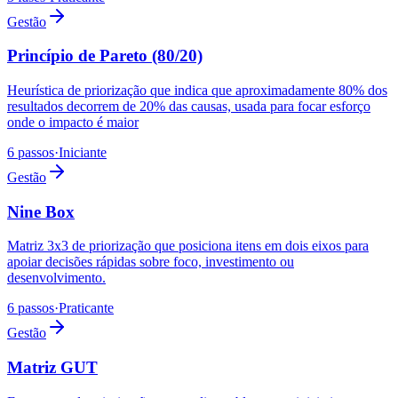
Gestão
Princípio de Pareto (80/20)
Heurística de priorização que indica que aproximadamente 80% dos
resultados decorrem de 20% das causas, usada para focar esforço
onde o impacto é maior
6 passos
·
Iniciante
Gestão
Nine Box
Matriz 3x3 de priorização que posiciona itens em dois eixos para
apoiar decisões rápidas sobre foco, investimento ou
desenvolvimento.
6 passos
·
Praticante
Gestão
Matriz GUT