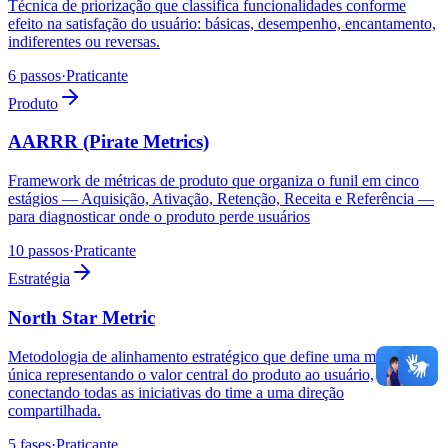
Técnica de priorização que classifica funcionalidades conforme
efeito na satisfação do usuário: básicas, desempenho, encantamento,
indiferentes ou reversas.
6 passos
·
Praticante
Produto
AARRR (Pirate Metrics)
Framework de métricas de produto que organiza o funil em cinco
estágios — Aquisição, Ativação, Retenção, Receita e Referência —
para diagnosticar onde o produto perde usuários
10 passos
·
Praticante
Estratégia
North Star Metric
Metodologia de alinhamento estratégico que define uma métrica
única representando o valor central do produto ao usuário,
conectando todas as iniciativas do time a uma direção
compartilhada.
5 fases
·
Praticante