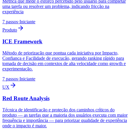
Métrica que mede o esforço percebido pelo usuário para completar
uma tarefa ou resolver um problema, indicando fricção na
experiência
7 passos
·
Iniciante
Produto
ICE Framework
Método de priorização que pontua cada iniciativa por Impacto,
Confiança e Facilidade de execução, gerando ranking rápido para
tomada de decisão em contextos de alta velocidade como growth e
experimentação.
7 passos
·
Iniciante
UX
Red Route Analysis
Técnica de identificação e proteção dos caminhos críticos do
produto — as tarefas que a maioria dos usuários executa com maior
frequência e importância — para priorizar qualidade de experiência
onde o impacto é maior.