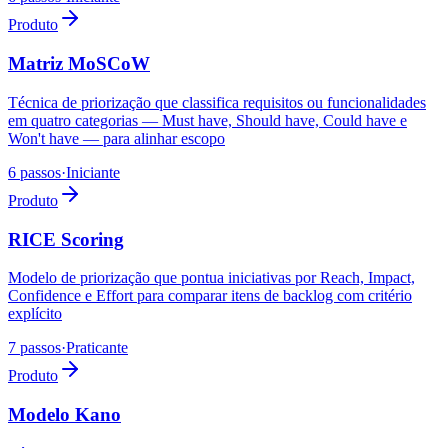
Produto
Matriz MoSCoW
Técnica de priorização que classifica requisitos ou funcionalidades
em quatro categorias — Must have, Should have, Could have e
Won't have — para alinhar escopo
6 passos
·
Iniciante
Produto
RICE Scoring
Modelo de priorização que pontua iniciativas por Reach, Impact,
Confidence e Effort para comparar itens de backlog com critério
explícito
7 passos
·
Praticante
Produto
Modelo Kano