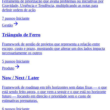
Ferramenta de priorização que avalia problemas ou iniciativas por
Gravidade, Urgência e Tendência, multiplicando as notas para
definir ordem de ação
7 passos
·
Iniciante
Gestão
Triângulo de Ferro
Framework de gestão de projetos que representa a relação entre
escopo, custo e prazo, mostrando que alterar um dos lados impacta
necessariamente os outros
5 passos
·
Iniciante
Produto
Now / Next / Later
Framework de roadmap em três horizontes sem datas fixas — o que
está sendo feito agora, o que vem a seguir e o que está no horizonte
futuro — focando em direção e prioridade sem o custo de
estimativas prematuras.
6 passos
·
Iniciante