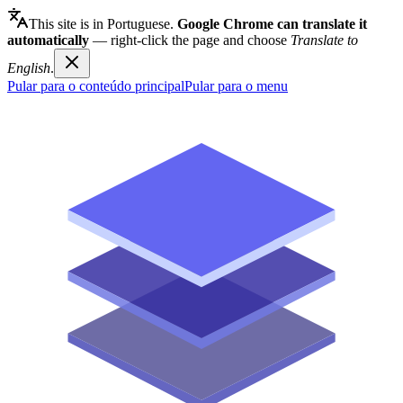
This site is in Portuguese.
Google Chrome can translate it
automatically
— right-click the page and choose
Translate to
English
.
Pular para o conteúdo principal
Pular para o menu