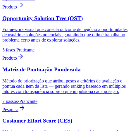
Produto
Opportunity Solution Tree (OST)
Framework visual que conecta outcome de negócio a oportunidades
de usuário e soluções potenciais, garantindo que o time trabalha no
problema certo antes de explorar soluções.
5 fases
·
Praticante
Produto
Matriz de Pontuação Ponderada
Método de priorização que atribui pesos a critérios de avaliação e
pontua cada item da lista — gerando ranking baseado em múltiplos
fatores com transparência sobre o que impulsiona cada posição.
7 passos
·
Praticante
Pesquisa
Customer Effort Score (CES)