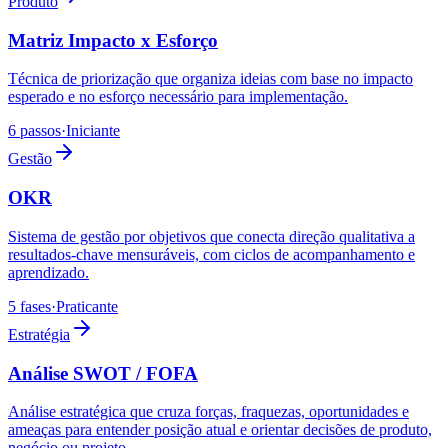
Produto
Matriz Impacto x Esforço
Técnica de priorização que organiza ideias com base no impacto
esperado e no esforço necessário para implementação.
6 passos
·
Iniciante
Gestão
OKR
Sistema de gestão por objetivos que conecta direção qualitativa a
resultados-chave mensuráveis, com ciclos de acompanhamento e
aprendizado.
5 fases
·
Praticante
Estratégia
Análise SWOT / FOFA
Análise estratégica que cruza forças, fraquezas, oportunidades e
ameaças para entender posição atual e orientar decisões de produto,
negócio ou projeto