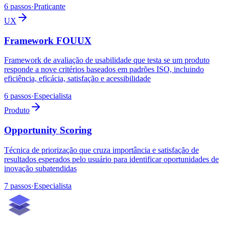
6 passos
·
Praticante
UX
Framework FOUUX
Framework de avaliação de usabilidade que testa se um produto
responde a nove critérios baseados em padrões ISO, incluindo
eficiência, eficácia, satisfação e acessibilidade
6 passos
·
Especialista
Produto
Opportunity Scoring
Técnica de priorização que cruza importância e satisfação de
resultados esperados pelo usuário para identificar oportunidades de
inovação subatendidas
7 passos
·
Especialista