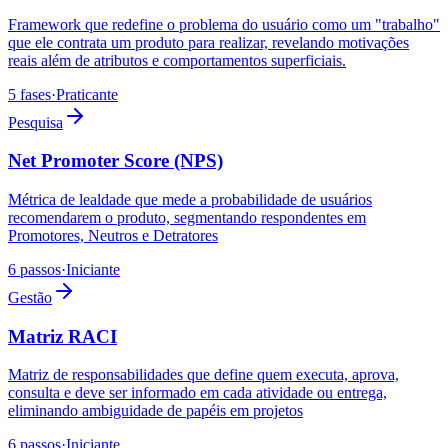
Framework que redefine o problema do usuário como um "trabalho"
que ele contrata um produto para realizar, revelando motivações
reais além de atributos e comportamentos superficiais.
5 fases
·
Praticante
Pesquisa
Net Promoter Score (NPS)
Métrica de lealdade que mede a probabilidade de usuários
recomendarem o produto, segmentando respondentes em
Promotores, Neutros e Detratores
6 passos
·
Iniciante
Gestão
Matriz RACI
Matriz de responsabilidades que define quem executa, aprova,
consulta e deve ser informado em cada atividade ou entrega,
eliminando ambiguidade de papéis em projetos
6 passos
·
Iniciante