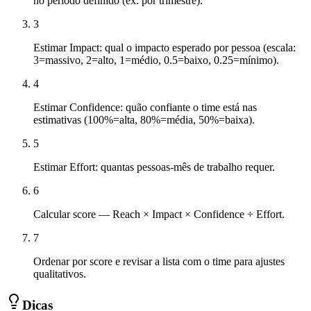
no período definido (ex: por trimestre).
3
Estimar Impact: qual o impacto esperado por pessoa (escala:
3=massivo, 2=alto, 1=médio, 0.5=baixo, 0.25=mínimo).
4
Estimar Confidence: quão confiante o time está nas
estimativas (100%=alta, 80%=média, 50%=baixa).
5
Estimar Effort: quantas pessoas-mês de trabalho requer.
6
Calcular score — Reach × Impact × Confidence ÷ Effort.
7
Ordenar por score e revisar a lista com o time para ajustes
qualitativos.
Dicas