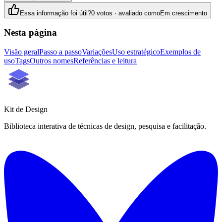
Essa informação foi útil?
0 votos · avaliado como
Em crescimento
Nesta página
Visão geral
Passo a passo
Variações
Uso estratégico
Exemplos de
uso
Tags
Outros nomes
Referências e leitura
Kit de
Design
Biblioteca interativa de técnicas de design, pesquisa e facilitação.