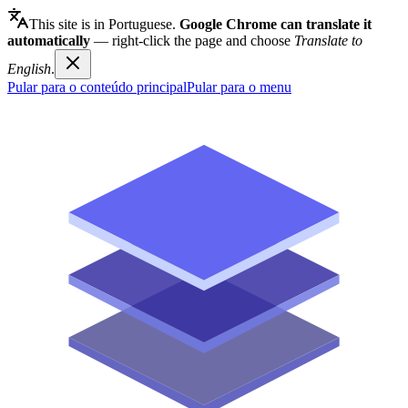
This site is in Portuguese.
Google Chrome can translate it
automatically
— right-click the page and choose
Translate to
English
.
Pular para o conteúdo principal
Pular para o menu