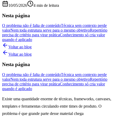
10/05/2026
4 min de leitura
Nesta página
O problema não é falta de conteúdo
Técnica sem contexto perde
valor
Nem toda estrutura serve para o mesmo objetivo
Repertório
precisa de critério para virar prática
Conhecimento só cria valor
quando é aplicado
Voltar ao blog
Voltar ao blog
Nesta página
O problema não é falta de conteúdo
Técnica sem contexto perde
valor
Nem toda estrutura serve para o mesmo objetivo
Repertório
precisa de critério para virar prática
Conhecimento só cria valor
quando é aplicado
Existe uma quantidade enorme de técnicas, frameworks, canvases,
templates e ferramentas circulando entre times de produto. O
problema é que grande parte desse material chega