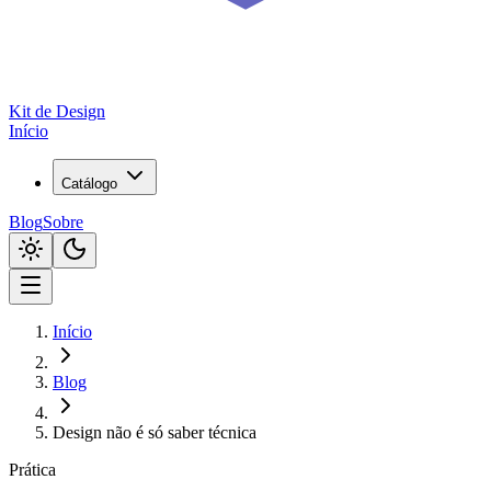
Kit de
Design
Início
Catálogo
Blog
Sobre
Início
Blog
Design não é só saber técnica
Prática